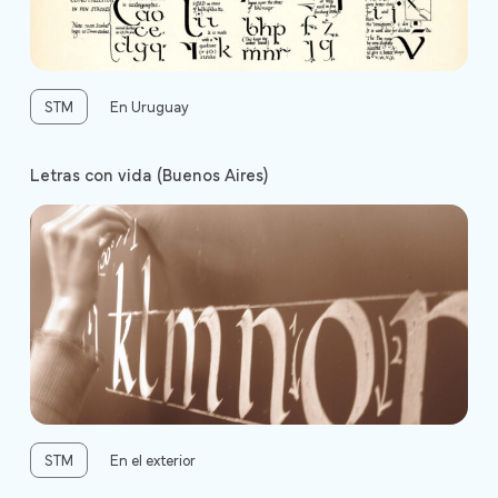
STM
En Uruguay
Letras con vida (Buenos Aires)
STM
En el exterior