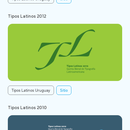
Tipos Latinos 2012
Tipos Latinos Uruguay
Sitio
Tipos Latinos 2010