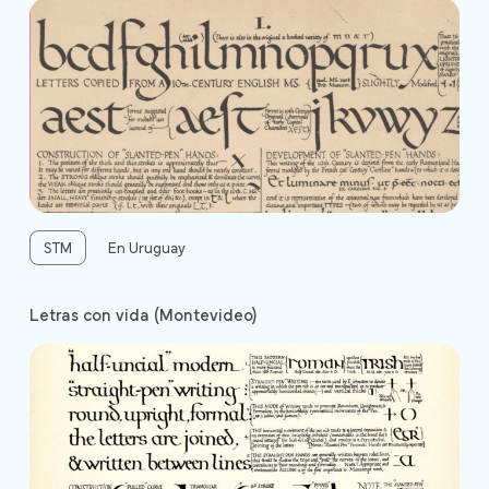
STM
En Uruguay
Letras con vida (Montevideo)