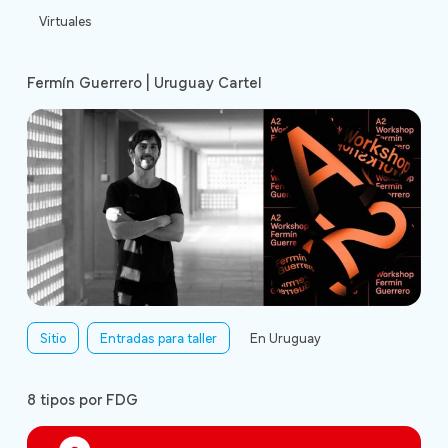
Virtuales
Fermín Guerrero | Uruguay Cartel
Sitio
Entradas para taller
En Uruguay
8 tipos por FDG