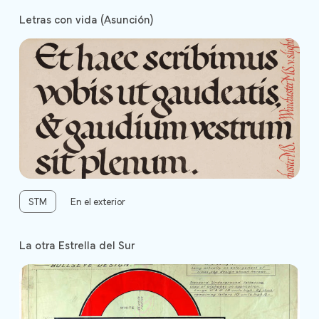
Letras con vida (Asunción)
STM
En el exterior
La otra Estrella del Sur