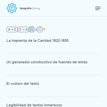
Skip
Menu
to
Close
main
Menu
content
La Imprenta de la Caridad 1822-1855
Un generador constructivo de fuentes de letras
El «color» del texto
Legibilidad de textos inmersivos