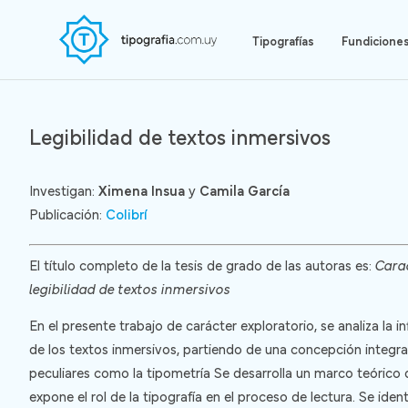
Skip
to
Tipografías
Fundicione
main
content
Legibilidad de textos inmersivos
Investigan:
Ximena Insua
y
Camila García
Publicación:
Colibrí
El título completo de la tesis de grado de las autoras es:
Carac
legibilidad de textos inmersivos
En el presente trabajo de carácter exploratorio, se analiza la in
de los textos inmersivos, partiendo de una concepción integral 
peculiares como la tipometría Se desarrolla un marco teórico d
expone el rol de la tipografía en el proceso de lectura. Se ide