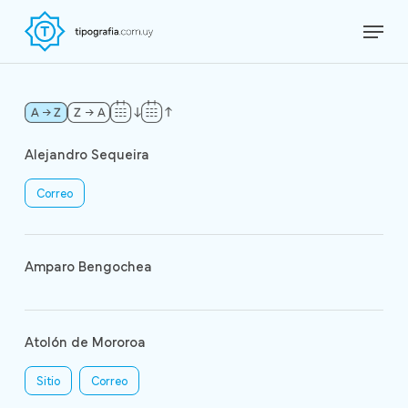
Skip
Menu
to
Close
main
Menu
content
Alejandro Sequeira
Correo
Amparo Bengochea
Atolón de Mororoa
Sitio
Correo