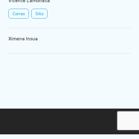
Vicente Lamónaca
Correo
Sitio
Ximena Insua