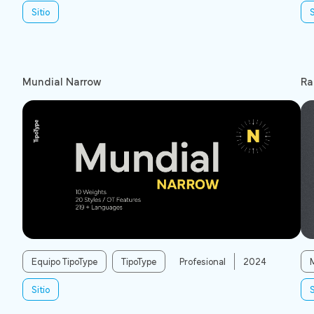
Sitio
S
Mundial Narrow
Ra
Equipo TipoType
TipoType
Profesional
2024
Sitio
S