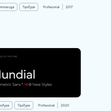
ommaruga
TipoType
Profesional
2017
poType
TipoType
Profesional
2020