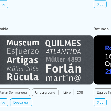
itio
Sitio
mbla
Rotunda
Martín Sommaruga
Underground
Libre
2011
Equipo Ti
itio
Descargar
Sitio