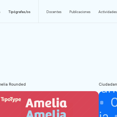
s
Tipógrafas/os
Docentes
Publicaciones
Actividades
elia Rounded
Ciudada