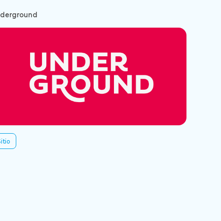
derground
itio