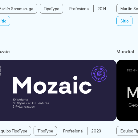
Martín Sommaruga
TipoType
Profesional
2014
Martín S
itio
Sitio
zaic
Mundial
Equipo TipoType
TipoType
Profesional
2023
Equipo Ti