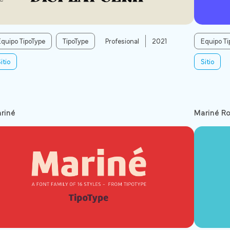
Equipo TipoType
TipoType
Profesional
2021
Equipo Ti
itio
Sitio
riné
Mariné R