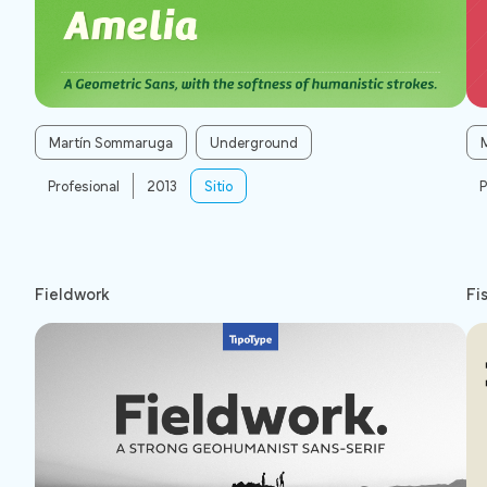
Martín Sommaruga
Underground
Profesional
2013
Sitio
P
Fieldwork
Fi