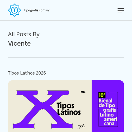
Skip
Menu
to
Close
main
Menu
content
All Posts By
Vicente
Tipos Latinos 2026