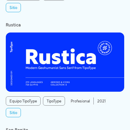
Sitio
Rustica
Equipo TipoType
TipoType
Profesional
2021
Sitio
San Benito