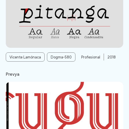
Vicente Lamónaca
Dogma-580
Profesional
2018
Prevya