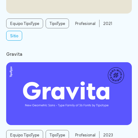
Equipo TipoType
TipoType
Profesional
2021
Sitio
Gravita
Equipo TipoType
TipoType
Profesional
2023