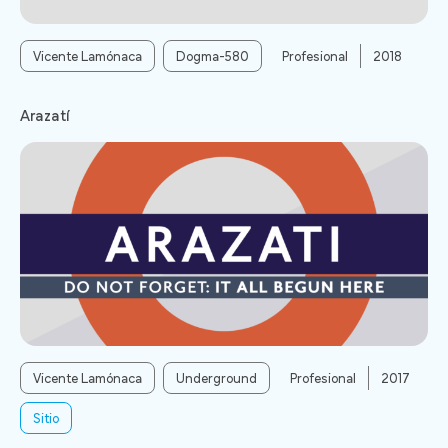
Vicente Lamónaca
Dogma-580
Profesional
2018
Arazatí
Vicente Lamónaca
Underground
Profesional
2017
Sitio