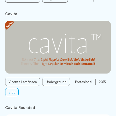
Cavita
Vicente Lamónaca
Underground
Profesional
2015
Sitio
Cavita Rounded