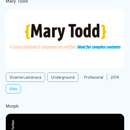
Mary Todd
Vicente Lamónaca
Underground
Profesional
2014
Sitio
Morph