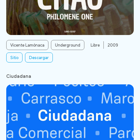
Vicente Lamónaca
Underground
Libre
2009
Sitio
Descargar
Ciudadana