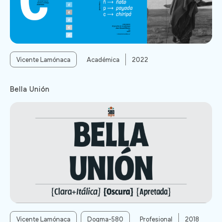
Vicente Lamónaca
Académica
2022
Bella Unión
Vicente Lamónaca
Dogma-580
Profesional
2018