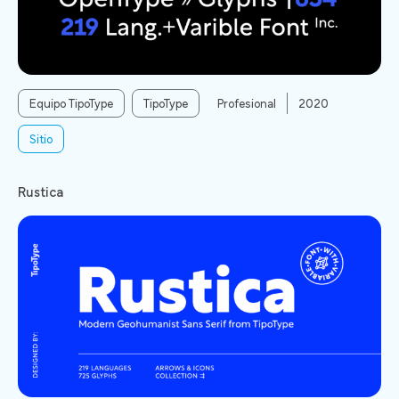
Equipo TipoType
TipoType
Profesional
2020
Sitio
Rustica