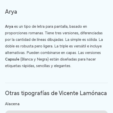
Arya
Arya
es un tipo de letra para pantalla, basado en
proporciones romanas. Tiene tres versiones, diferenciadas
por la cantidad de líneas dibujadas. La simple es sólida. La
doble es robusta pero ligera. La triple es versátil e incluye
alternativas. Pueden combinarse en capas. Las versiones
Capsule
(Blanca y Negra) están diseñadas para hacer
etiquetas rápidas, sencillas y elegantes.
Otras tipografías de Vicente Lamónaca
Alacena