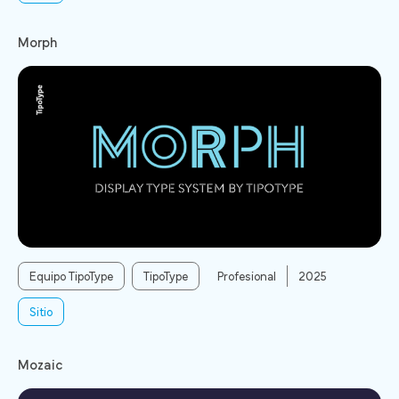
Morph
Equipo TipoType
TipoType
Profesional
2025
Sitio
Mozaic