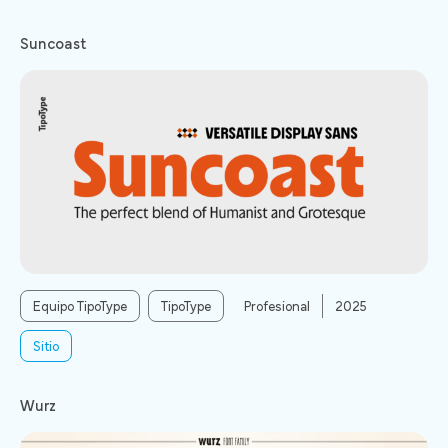
Suncoast
Equipo TipoType
TipoType
Profesional
2025
Sitio
Wurz