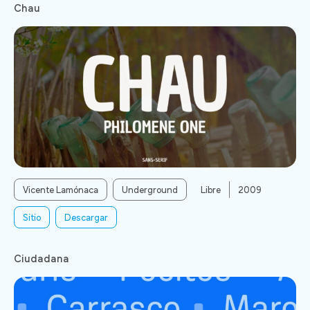
Chau
Vicente Lamónaca
Underground
Libre
2009
Sitio
Descargar
Ciudadana