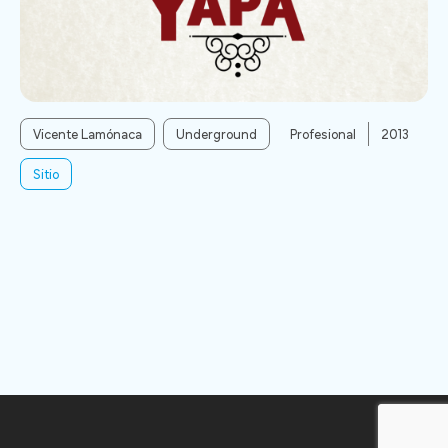
Vicente Lamónaca
Underground
Profesional
2013
Sitio