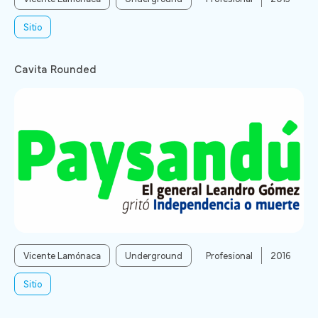
Sitio
Cavita Rounded
Vicente Lamónaca
Underground
Profesional
2016
Sitio