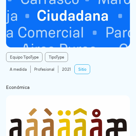
Equipo TipoType
TipoType
A medida
Profesional
2021
Sitio
Económica