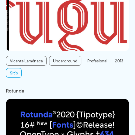
Vicente Lamónaca
Underground
Profesional
2013
Sitio
Rotunda