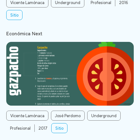
Vicente Lamónaca
Underground
Profesional
2016
Sitio
Económica Next
Vicente Lamónaca
José Perdomo
Underground
Profesional
2017
Sitio