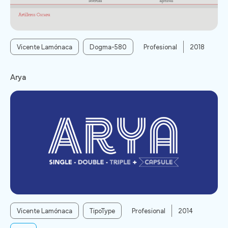
Vicente Lamónaca
Dogma-580
Profesional
2018
Arya
Vicente Lamónaca
TipoType
Profesional
2014