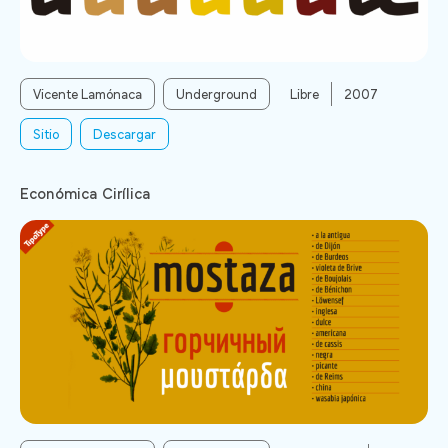
Vicente Lamónaca
Underground
Libre
2007
Sitio
Descargar
Económica Cirílica