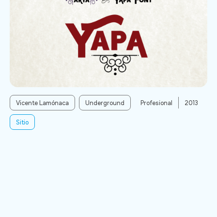
Vicente Lamónaca
Underground
Profesional
2013
Sitio