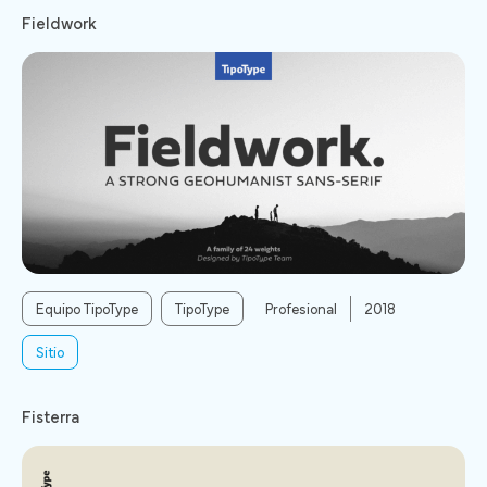
Fieldwork
Equipo TipoType
TipoType
Profesional
2018
Sitio
Fisterra