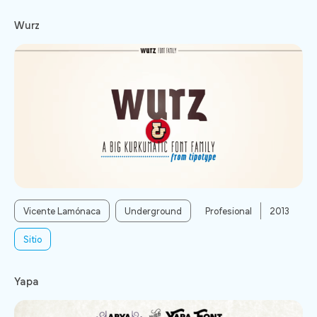
Wurz
Vicente Lamónaca
Underground
Profesional
2013
Sitio
Yapa