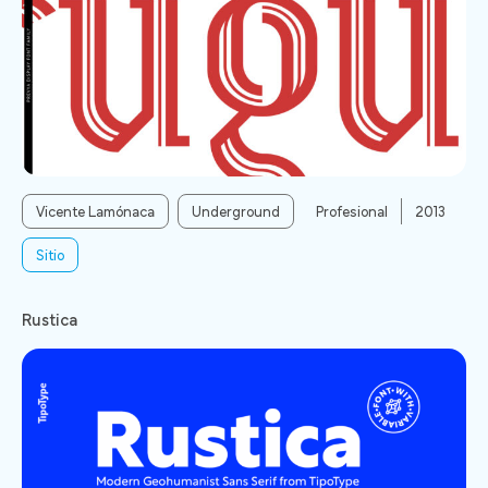
Vicente Lamónaca
Underground
Profesional
2013
Sitio
Rustica