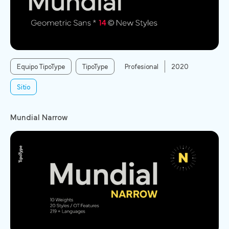
Equipo TipoType
TipoType
Profesional
2020
Sitio
Mundial Narrow