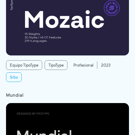
Equipo TipoType
TipoType
Profesional
2023
Sitio
Mundial