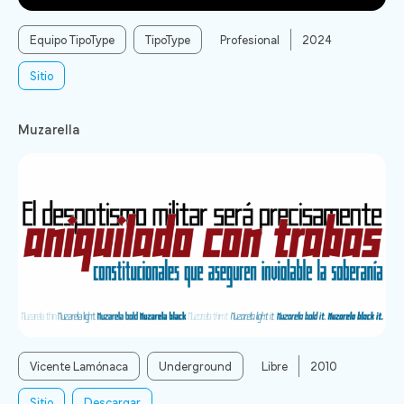
Equipo TipoType
TipoType
Profesional
2024
Sitio
Muzarella
Vicente Lamónaca
Underground
Libre
2010
Sitio
Descargar