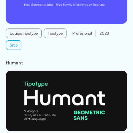
Equipo TipoType
TipoType
Profesional
2023
Sitio
Humant