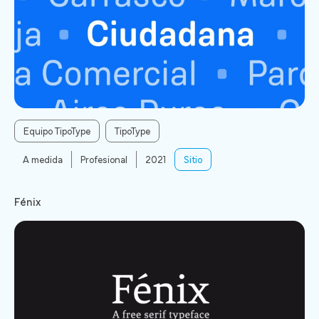
Equipo TipoType
TipoType
A medida
Profesional
2021
Sitio
Fénix