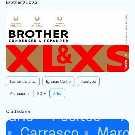
Brother XL&XS
Fernando Díaz
Ignacio Corbo
TipoType
Profesional
2019
Sitio
Ciudadana