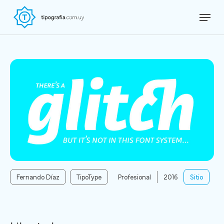
Skip
Menu
to
Close
main
Menu
content
Fernando Díaz
TipoType
Profesional
2016
Sitio