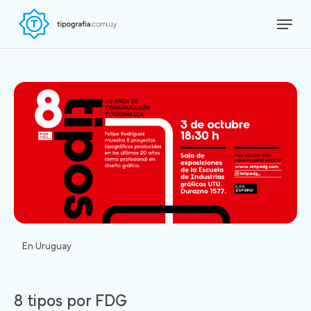
Skip
Menu
to
Close
main
Menu
content
En Uruguay
8 tipos por FDG