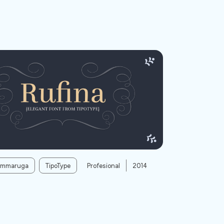
ommaruga
TipoType
Profesional
2014