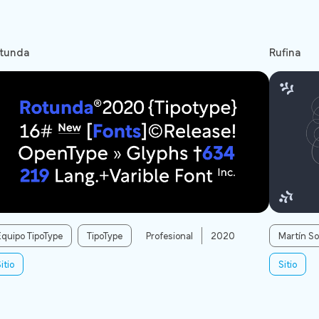
tunda
Rufina
Equipo TipoType
TipoType
Profesional
2020
Martín S
itio
Sitio