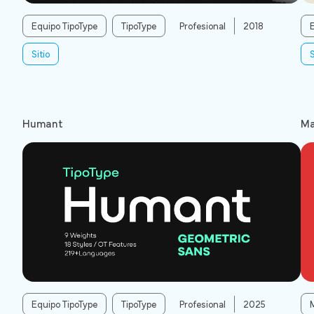
Equipo TipoType
TipoType
Profesional
2018
Sitio
S
Humant
Ma
Equipo TipoType
TipoType
Profesional
2025