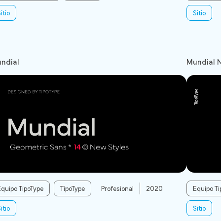
itio
Sitio
ndial
Mundial 
Equipo TipoType
TipoType
Profesional
2020
Equipo Ti
itio
Sitio