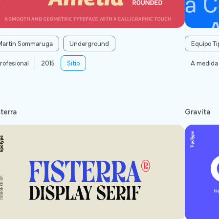
Martín Sommaruga
Underground
Equipo Ti
rofesional
2015
Sitio
A medida
sterra
Gravita