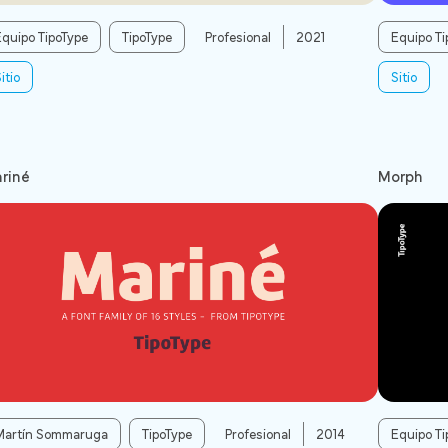
Equipo TipoType
TipoType
Profesional
2021
Equipo Ti
itio
Sitio
riné
Morph
Martín Sommaruga
TipoType
Profesional
2014
Equipo Ti