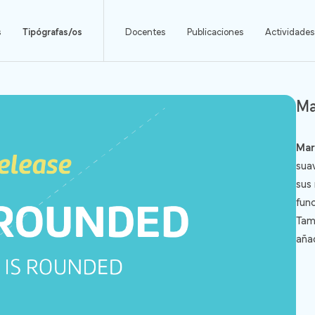
s
Tipógrafas/os
Docentes
Publicaciones
Actividades
Ma
Mar
sua
sus 
fun
Tam
aña