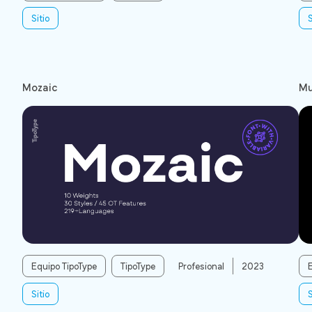
Sitio
S
Mozaic
Mu
Equipo TipoType
TipoType
Profesional
2023
Sitio
S