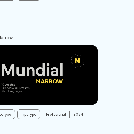
Narrow
poType
TipoType
Profesional
2024