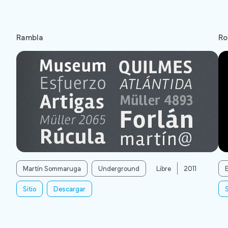
Rambla
Ro
Martín Sommaruga
Underground
Libre
2011
Sitio
Descargar
S