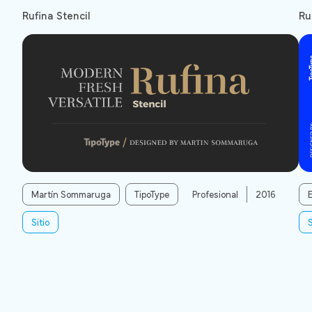
Rufina Stencil
Ru
Martín Sommaruga
TipoType
Profesional
2016
Sitio
S