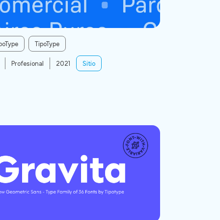
poType
TipoType
Profesional
2021
Sitio