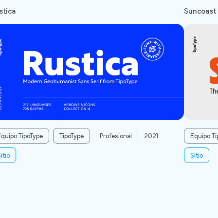
stica
Suncoast
Equipo TipoType
TipoType
Profesional
2021
Equipo Ti
itio
Sitio