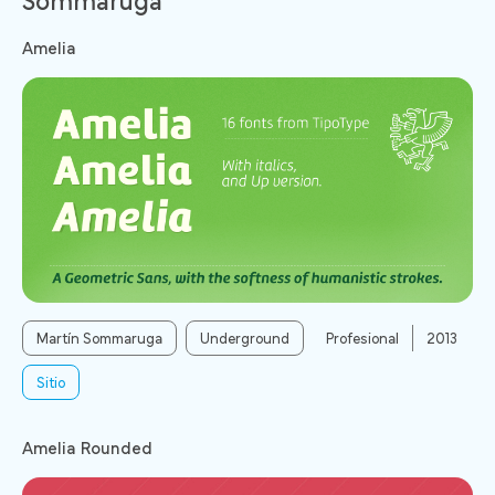
Amelia
Martín Sommaruga
Underground
Profesional
2013
Sitio
Amelia Rounded