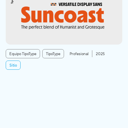
Equipo TipoType
TipoType
Profesional
2025
Sitio