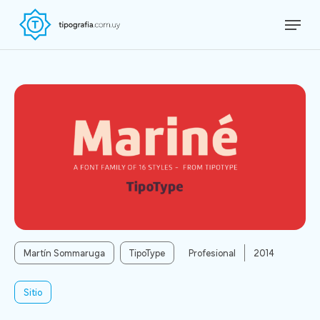
Skip
Menu
to
Close
main
Menu
content
Martín Sommaruga
TipoType
Profesional
2014
Sitio